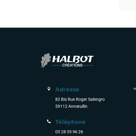
Adresse

82 Bis Rue Roger Salengro
59112 Annœullin
Téléphone

03 28 55 96 26