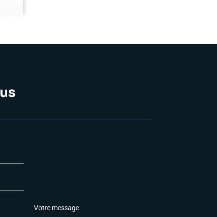
us
P
a