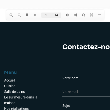
Contactez-no
Menu
a
N
o
Accueil
m
Cuisine
E
*
Salle de bains
-
Le sur mesure dans la
m
L
maison
a
i
Nos réalisations
i