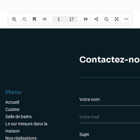
Contactez-no
Menu
a
N
o
Accueil
m
Cuisine
E
*
Salle de bains
-
Le sur mesure dans la
m
L
maison
a
i
Nos réalisations
i