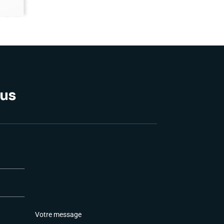
us
P
a