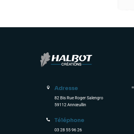
Adresse

82 Bis Rue Roger Salengro
59112 Annœullin
Téléphone

03 28 55 96 26