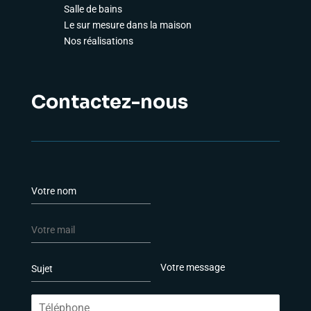
Salle de bains
Le sur mesure dans la maison
Nos réalisations
Contactez-nous
N
o
m
E
*
-
m
P
L
a
a
i
i
r
g
l
T
a
n
*