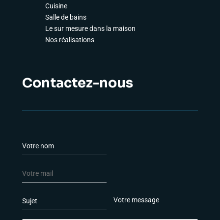
Cuisine
Salle de bains
Le sur mesure dans la maison
Nos réalisations
Contactez-nous
N
o
m
E
*
-
m
P
L
a
a
i
i
r
g
l