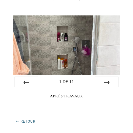
1
DE
11
Préc
Suiv.
APRÈS TRAVAUX
RETOUR