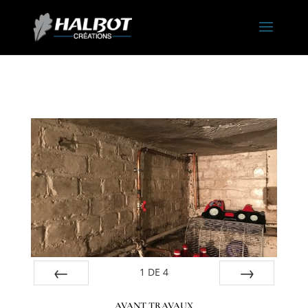
1
DE
4
Préc
Suiv.
AVANT TRAVAUX