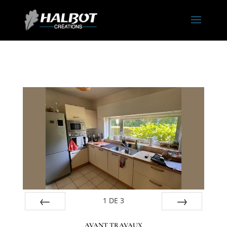
1
DE
3
Préc
Suiv.
AVANT TRAVAUX