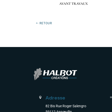
Préc
Suiv.
AVANT TRAVAUX
RETOUR
Adresse

82 Bis Rue Roger Salengro
59112 Annœullin