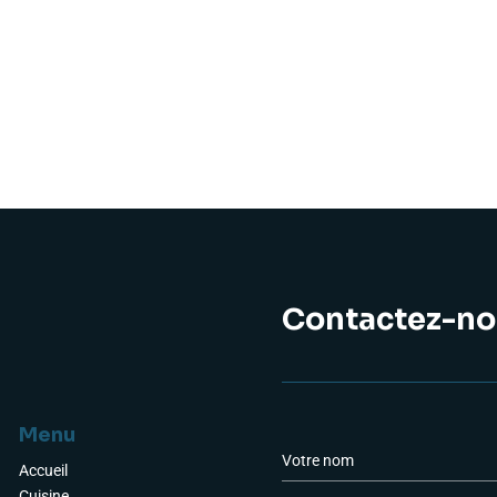
Contactez-no
Menu
a
N
o
Accueil
m
Cuisine