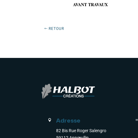
Préc
Suiv.
AVANT TRAVAUX
RETOUR
Adresse

82 Bis Rue Roger Salengro
59112 Annœullin