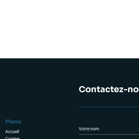
Contactez-no
Menu
a
N
o
Accueil
m
Cuisine