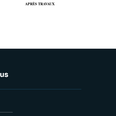
Préc
Suiv.
APRÈS TRAVAUX
us