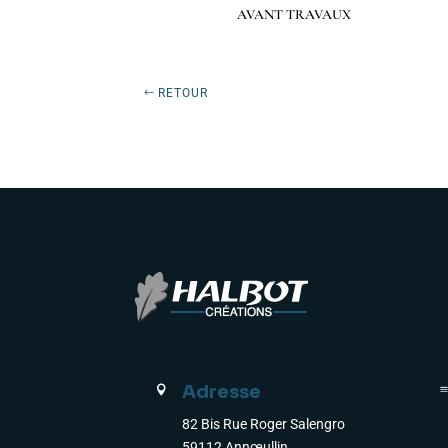
Préc
Suiv.
AVANT TRAVAUX
RETOUR
Adresse

82 Bis Rue Roger Salengro
59112 Annœullin