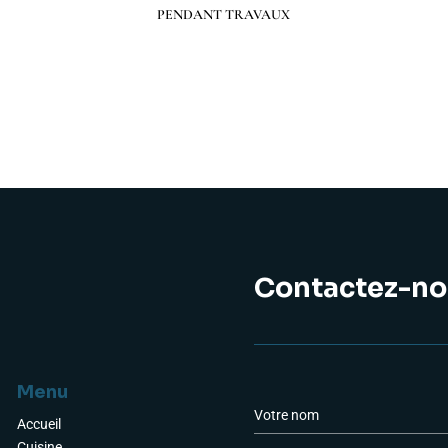
Préc
Suiv.
PENDANT TRAVAUX
Contactez-no
Menu
a
N
o
Accueil
m
Cuisine