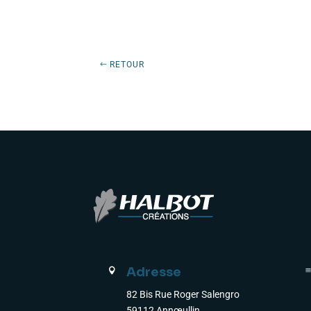
RETOUR
Adresse

82 Bis Rue Roger Salengro
59112 Annœullin