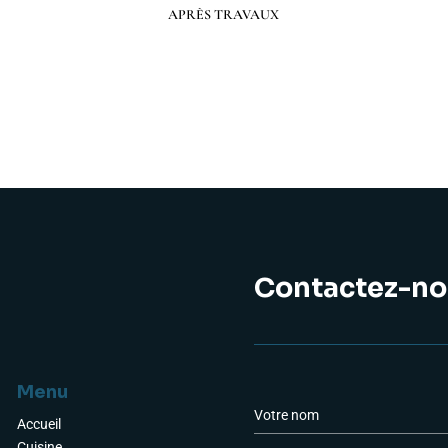
Préc
Suiv.
APRÈS TRAVAUX
Contactez-no
Menu
a
N
o
Accueil
m
Cuisine