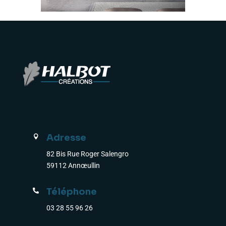
Adresse

82 Bis Rue Roger Salengro
59112 Annœullin
Téléphone

03 28 55 96 26